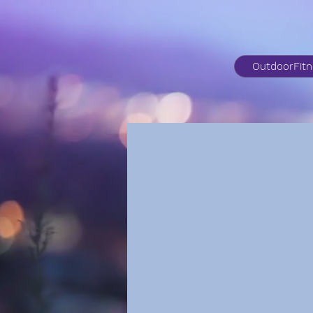
OutdoorFit