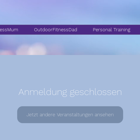
nessMum
OutdoorFitnessDad
Personal Training
Anmeldung geschlossen
Jetzt andere Veranstaltungen ansehen