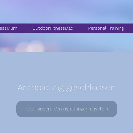
nessMum
OutdoorFitnessDad
Personal Training
Anmeldung geschlossen
Jetzt andere Veranstaltungen ansehen