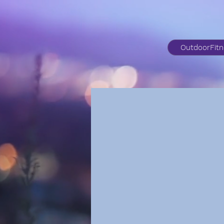
OutdoorFit