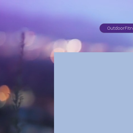
OutdoorFit