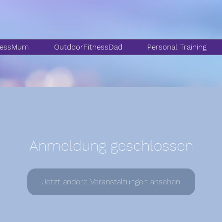
nessMum
OutdoorFitnessDad
Personal Training
Anmeldung geschlossen
Jetzt andere Veranstaltungen ansehen