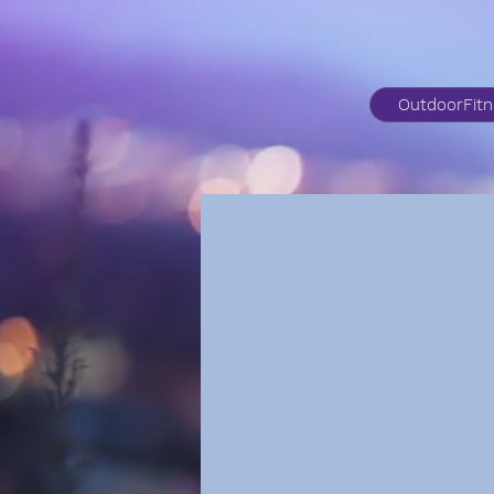
OutdoorFit