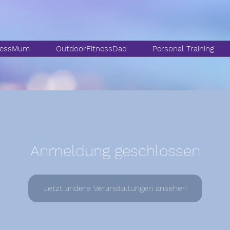
nessMum
OutdoorFitnessDad
Personal Training
Anmeldung geschlossen
Jetzt andere Veranstaltungen ansehen