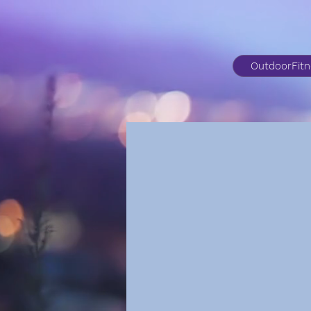
OutdoorFit