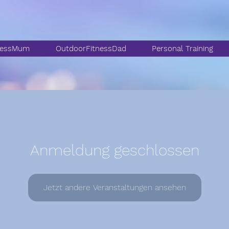
nessMum
OutdoorFitnessDad
Personal Training
Anmeldung geschlossen
Jetzt andere Veranstaltungen ansehen