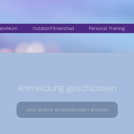
nessMum
OutdoorFitnessDad
Personal Training
Anmeldung geschlossen
Jetzt andere Veranstaltungen ansehen