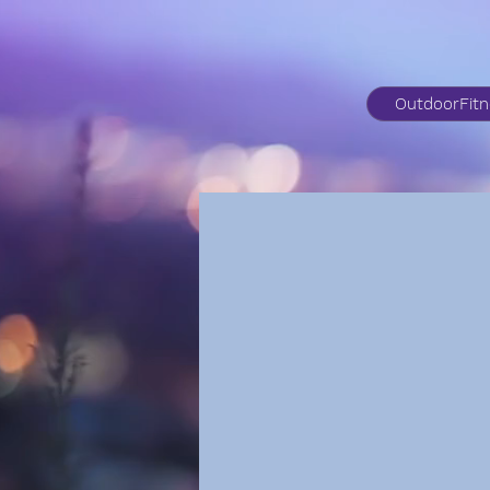
OutdoorFit