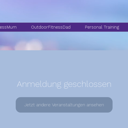
nessMum
OutdoorFitnessDad
Personal Training
Anmeldung geschlossen
Jetzt andere Veranstaltungen ansehen