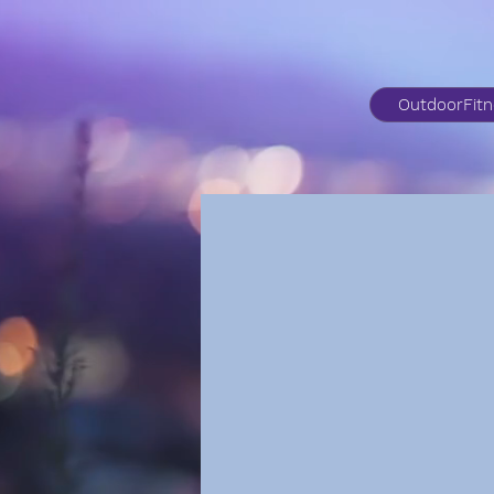
OutdoorFit