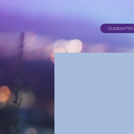
OutdoorFit