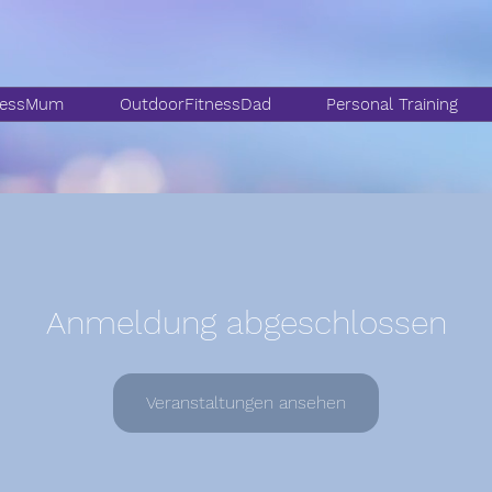
nessMum
OutdoorFitnessDad
Personal Training
Anmeldung abgeschlossen
Veranstaltungen ansehen