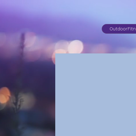
OutdoorFit