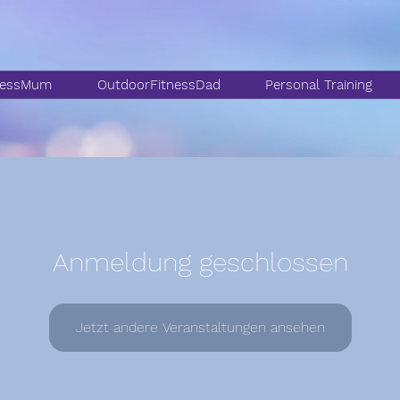
nessMum
OutdoorFitnessDad
Personal Training
Anmeldung geschlossen
Jetzt andere Veranstaltungen ansehen