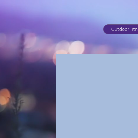
OutdoorFit