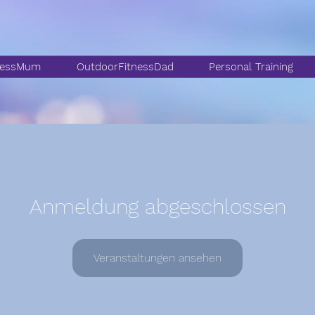
nessMum
OutdoorFitnessDad
Personal Training
Anmeldung abgeschlossen
Veranstaltungen ansehen