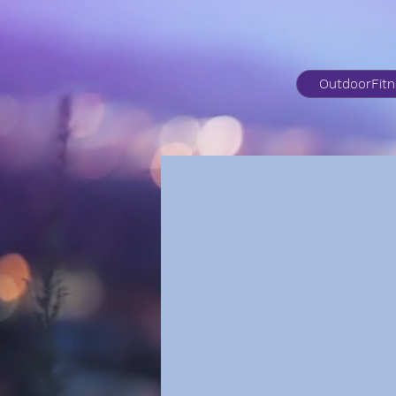
OutdoorFit