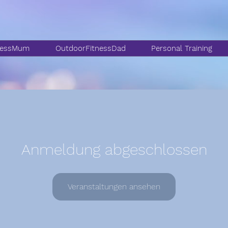
nessMum
OutdoorFitnessDad
Personal Training
Anmeldung abgeschlossen
Veranstaltungen ansehen