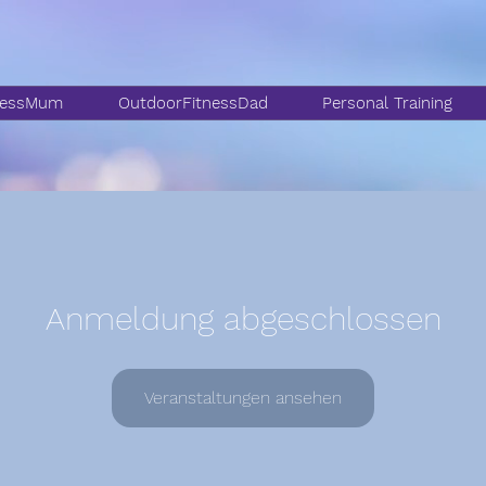
nessMum
OutdoorFitnessDad
Personal Training
Anmeldung abgeschlossen
Veranstaltungen ansehen