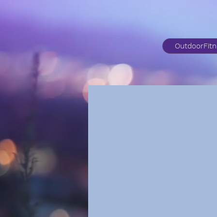
OutdoorFit