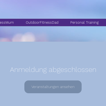
nessMum
OutdoorFitnessDad
Personal Training
Anmeldung abgeschlossen
Veranstaltungen ansehen