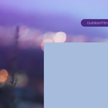
OutdoorFit