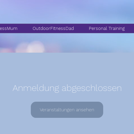
nessMum
OutdoorFitnessDad
Personal Training
Anmeldung abgeschlossen
Veranstaltungen ansehen