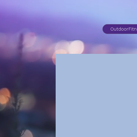
OutdoorFit