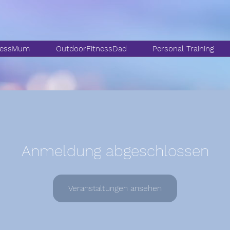
nessMum
OutdoorFitnessDad
Personal Training
Anmeldung abgeschlossen
Veranstaltungen ansehen