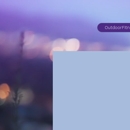
OutdoorFit