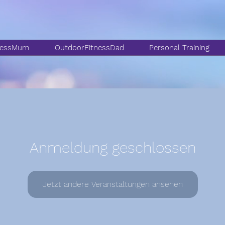
nessMum
OutdoorFitnessDad
Personal Training
Anmeldung geschlossen
Jetzt andere Veranstaltungen ansehen