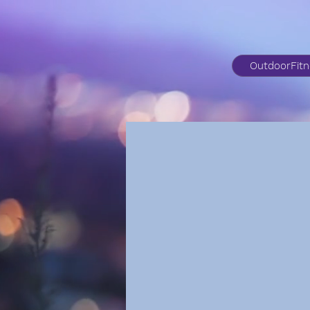
OutdoorFit