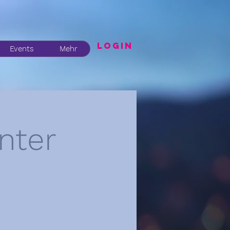
LogIN
Events
Mehr
nter