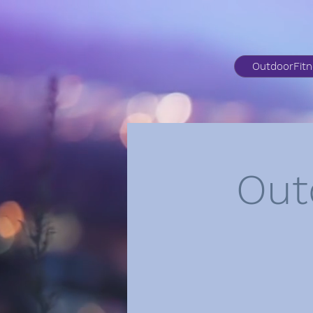
OutdoorFit
Out