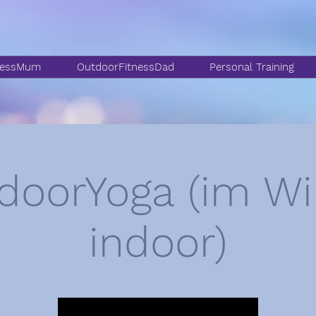
nessMum
OutdoorFitnessDad
Personal Training
doorYoga (im Wi
indoor)