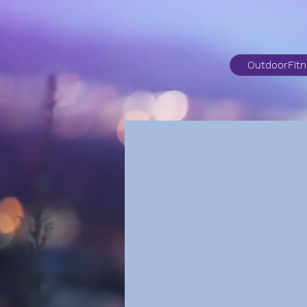
OutdoorFit