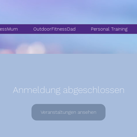
nessMum
OutdoorFitnessDad
Personal Training
Anmeldung abgeschlossen
Veranstaltungen ansehen