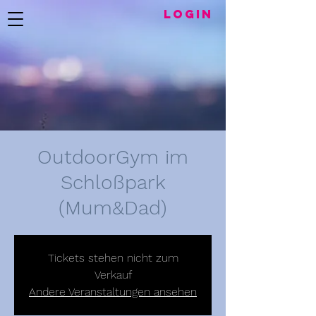
LogIN
OutdoorGym im
Schloßpark
(Mum&Dad)
Tickets stehen nicht zum
Verkauf
Andere Veranstaltungen ansehen