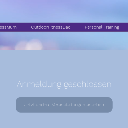
nessMum
OutdoorFitnessDad
Personal Training
Anmeldung geschlossen
Jetzt andere Veranstaltungen ansehen