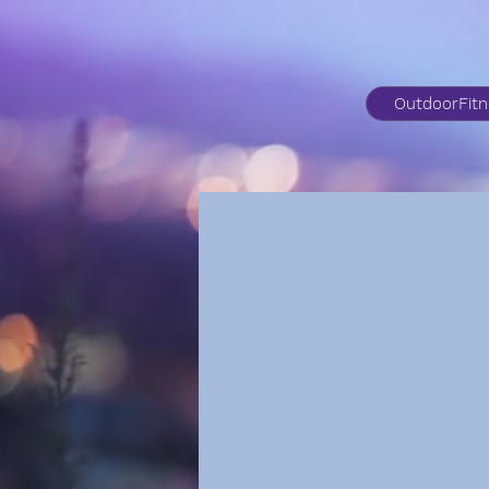
OutdoorFit