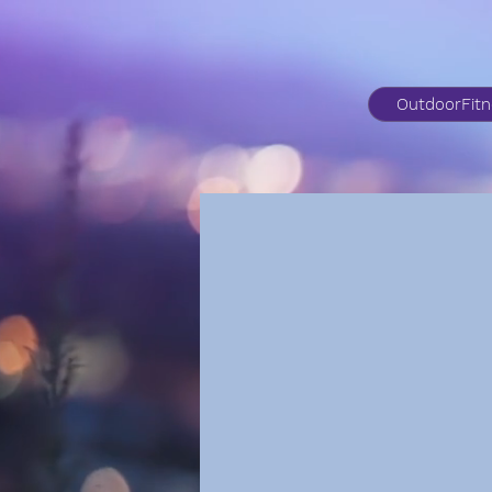
OutdoorFit