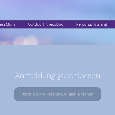
nessMum
OutdoorFitnessDad
Personal Training
Anmeldung geschlossen
Jetzt andere Veranstaltungen ansehen