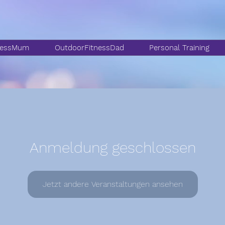
nessMum
OutdoorFitnessDad
Personal Training
Anmeldung geschlossen
Jetzt andere Veranstaltungen ansehen