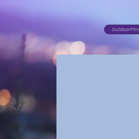
OutdoorFit