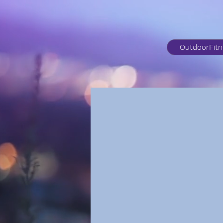
OutdoorFit