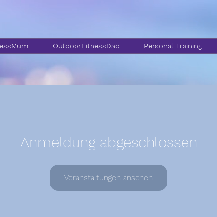
nessMum
OutdoorFitnessDad
Personal Training
Anmeldung abgeschlossen
Veranstaltungen ansehen