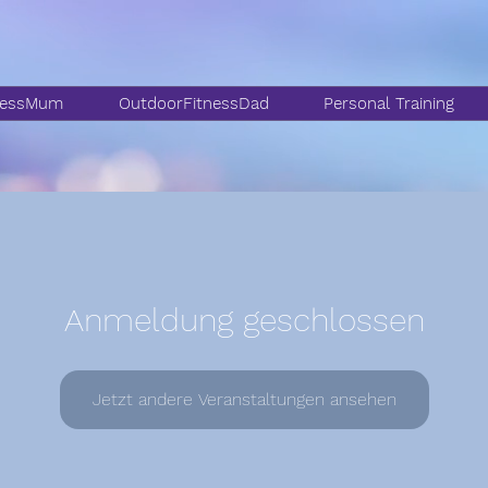
nessMum
OutdoorFitnessDad
Personal Training
Anmeldung geschlossen
Jetzt andere Veranstaltungen ansehen