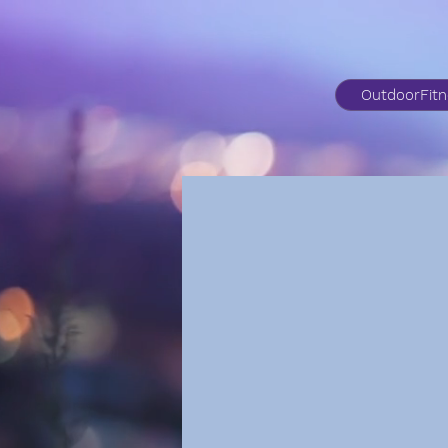
OutdoorFit