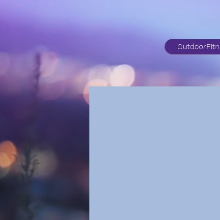
OutdoorFit