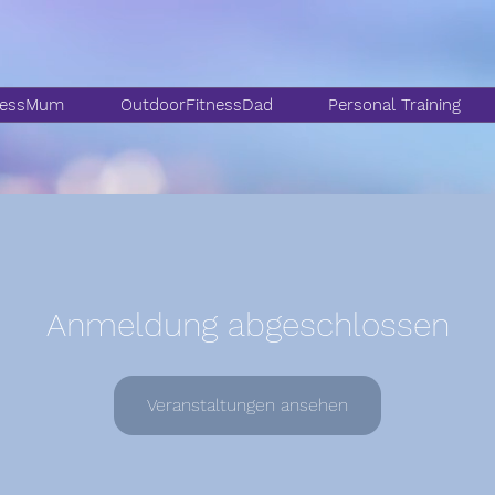
nessMum
OutdoorFitnessDad
Personal Training
Anmeldung abgeschlossen
Veranstaltungen ansehen