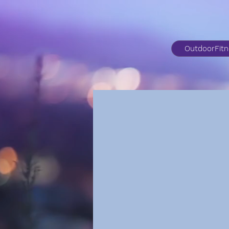
OutdoorFit