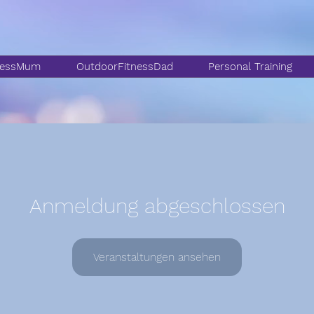
nessMum
OutdoorFitnessDad
Personal Training
Anmeldung abgeschlossen
Veranstaltungen ansehen