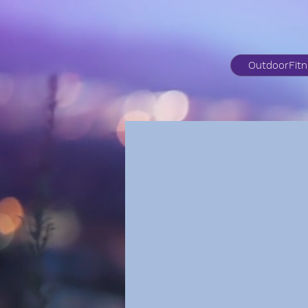
OutdoorFit