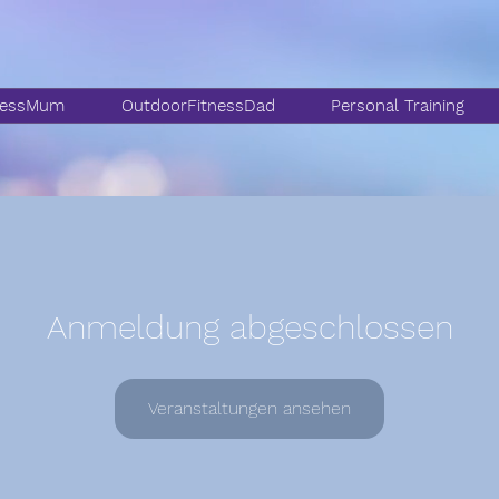
nessMum
OutdoorFitnessDad
Personal Training
Anmeldung abgeschlossen
Veranstaltungen ansehen