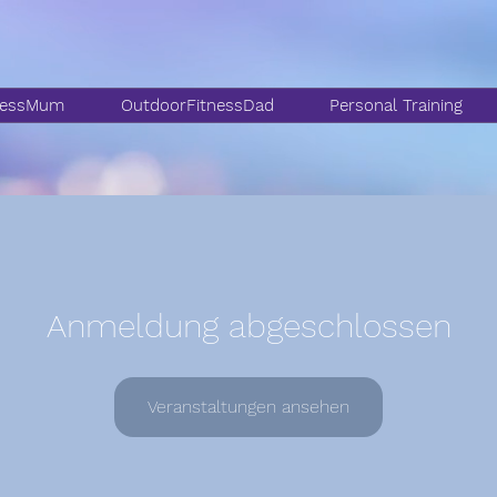
nessMum
OutdoorFitnessDad
Personal Training
Anmeldung abgeschlossen
Veranstaltungen ansehen