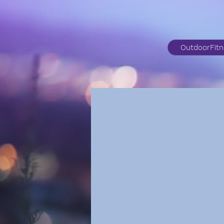
OutdoorFit